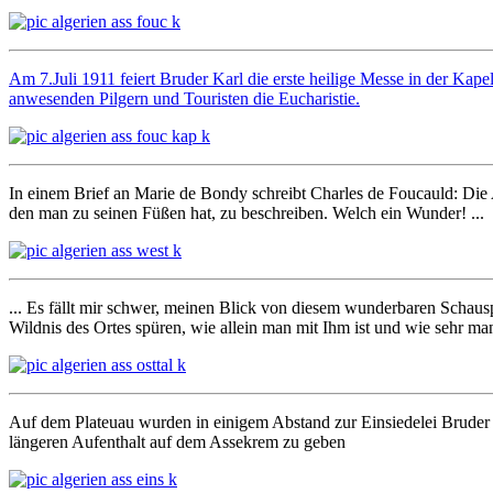
Am 7.Juli 1911 feiert Bruder Karl die erste heilige Messe in der Kape
anwesenden Pilgern und Touristen die Eucharistie.
In einem Brief an Marie de Bondy schreibt Charles de Foucauld: Die A
den man zu seinen Füßen hat, zu beschreiben. Welch ein Wunder! ...
... Es fällt mir schwer, meinen Blick von diesem wunderbaren Schausp
Wildnis des Ortes spüren, wie allein man mit Ihm ist und wie sehr ma
Auf dem Plateuau wurden in einigem Abstand zur Einsiedelei Bruder 
längeren Aufenthalt auf dem Assekrem zu geben