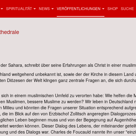
SPIRITUALITÄT
NEWS
VERÖFFENTLICHUNGEN
SHOP
SUCHE
thedrale
 der Sahara, schreibt über seine Erfahrungen als Christ in einer musli
chland weitgehend unbekannt ist, sowie der der Kirche in diesem Land
en Diözesen der Welt klingen ganz zentrale Fragen an, die sich durcha
che sich in einem muslimischen Umfeld zu verorten habe: Wie helfen die
 den Muslimen, bessere Muslime zu werden? Wir leben in Deutschland 
 Milieu und könnten die Fragen unserer Situation entsprechend aufgre
die im Blick auf den von Erzbischof Zollitsch angeregten Dialogproz
ltäglichen Leben beginnen muss und von der Begegnung auf Augenhöhe leb
eitet werden können. Dieser Dialog des Lebens, der miteinander getei
g und des Dialogs war. Charles de Foucauld nannte ihn unser "einziga