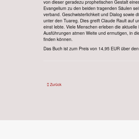
von dieser geradezu prophetischen Gestalt eines
Evangelium zu den beiden tragenden Säulen seine
verband. Geschwisterlichkeit und Dialog sowie d
unter den Tuareg. Dies greift Claude Rault auf 
einst lebte. Viele Menschen erleben die aktuelle
Ausführungen atmen Weite und ermutigen, in dies
finden können.
Das Buch ist zum Preis von 14,95 EUR über den 
Vorheriger Beitrag: KS Annie de Jesus: Kleine Funken
Zurück