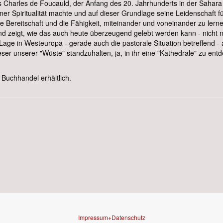
 Charles de Foucauld, der Anfang des 20. Jahrhunderts in der Sahara 
r Spiritualität machte und auf dieser Grundlage seine Leidenschaft fü
ie Bereitschaft und die Fähigkeit, miteinander und voneinander zu ler
und zeigt, wie das auch heute überzeugend gelebt werden kann - nicht
 Lage in Westeuropa - gerade auch die pastorale Situation betreffend - 
er unserer "Wüste" standzuhalten, ja, in ihr eine "Kathedrale" zu entd
Buchhandel erhältlich.
 - brennendes Feuer
Impressum+Datenschutz